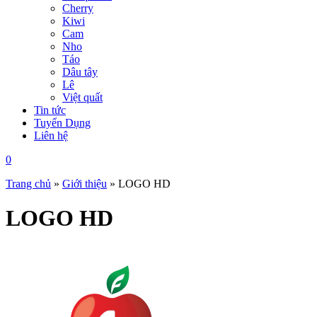
Cherry
Kiwi
Cam
Nho
Táo
Dâu tây
Lê
Việt quất
Tin tức
Tuyển Dụng
Liên hệ
0
Trang chủ
»
Giới thiệu
»
LOGO HD
LOGO HD