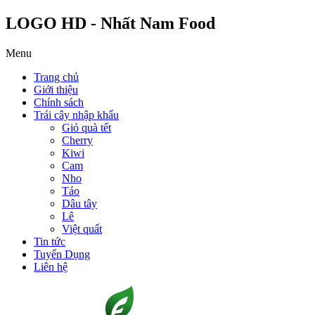
LOGO HD - Nhất Nam Food
Menu
Trang chủ
Giới thiệu
Chính sách
Trái cây nhập khẩu
Giỏ quà tết
Cherry
Kiwi
Cam
Nho
Táo
Dâu tây
Lê
Việt quất
Tin tức
Tuyển Dụng
Liên hệ