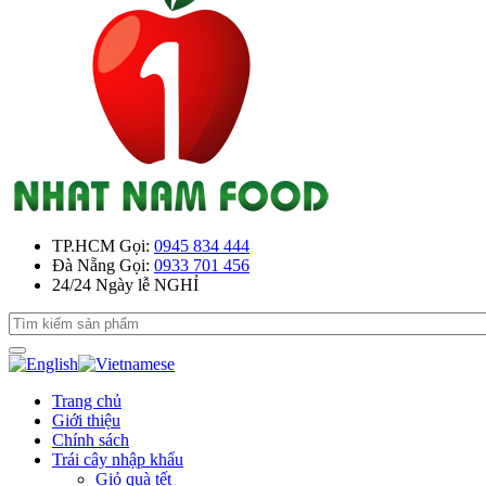
TP.HCM
Gọi:
0945 834 444
Đà Nẵng
Gọi:
0933 701 456
24/24
Ngày lễ NGHỈ
Trang chủ
Giới thiệu
Chính sách
Trái cây nhập khẩu
Giỏ quà tết