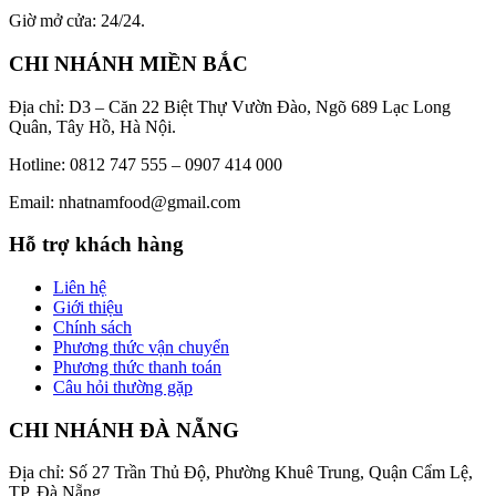
Giờ mở cửa: 24/24.
CHI NHÁNH MIỀN BẮC
Địa chỉ: D3 – Căn 22 Biệt Thự Vườn Đào, Ngõ 689 Lạc Long
Quân, Tây Hồ, Hà Nội.
Hotline: 0812 747 555 – 0907 414 000
Email: nhatnamfood@gmail.com
Hỗ trợ khách hàng
Liên hệ
Giới thiệu
Chính sách
Phương thức vận chuyển
Phương thức thanh toán
Câu hỏi thường gặp
CHI NHÁNH ĐÀ NẴNG
Địa chỉ: Số 27 Trần Thủ Độ, Phường Khuê Trung, Quận Cẩm Lệ,
TP. Đà Nẵng.