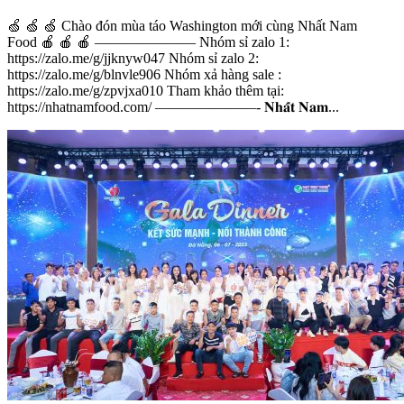
🍏 🍏 🍏 Chào đón mùa táo Washington mới cùng Nhất Nam
Food 🍎 🍎 🍎 ——————— Nhóm sỉ zalo 1:
https://zalo.me/g/jjknyw047 Nhóm sỉ zalo 2:
https://zalo.me/g/blnvle906 Nhóm xả hàng sale :
https://zalo.me/g/zpvjxa010 Tham khảo thêm tại:
https://nhatnamfood.com/ ———————- 𝐍𝐡𝐚̂́𝐭 𝐍𝐚𝐦...