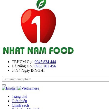
TP.HCM
Gọi:
0945 834 444
Đà Nẵng
Gọi:
0933 701 456
24/24
Ngày lễ NGHỈ
Trang chủ
Giới thiệu
Chính sách