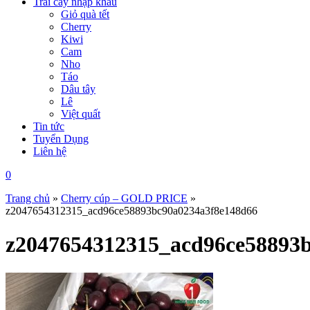
Trái cây nhập khẩu
Giỏ quà tết
Cherry
Kiwi
Cam
Nho
Táo
Dâu tây
Lê
Việt quất
Tin tức
Tuyển Dụng
Liên hệ
0
Trang chủ
»
Cherry cúp – GOLD PRICE
»
z2047654312315_acd96ce58893bc90a0234a3f8e148d66
z2047654312315_acd96ce58893