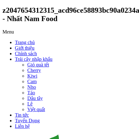
z2047654312315_acd96ce58893bc90a0234a
- Nhất Nam Food
Menu
Trang chủ
Giới thiệu
Chính sách
Trái cây nhập khẩu
Giỏ quà tết
Cherry
Kiwi
Cam
Nho
Táo
Dâu tây
Lê
Việt quất
Tin tức
Tuyển Dụng
Liên hệ