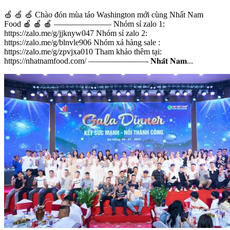
🍏 🍏 🍏 Chào đón mùa táo Washington mới cùng Nhất Nam
Food 🍎 🍎 🍎 ——————— Nhóm sỉ zalo 1:
https://zalo.me/g/jjknyw047 Nhóm sỉ zalo 2:
https://zalo.me/g/blnvle906 Nhóm xả hàng sale :
https://zalo.me/g/zpvjxa010 Tham khảo thêm tại:
https://nhatnamfood.com/ ———————- 𝐍𝐡𝐚̂́𝐭 𝐍𝐚𝐦...