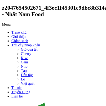
z2047654502671_4f3ec1f45301c9dbc8b314
- Nhất Nam Food
Menu
Trang chủ
Giới thiệu
Chính sách
Trái cây nhập khẩu
Giỏ quà tết
Cherry
Kiwi
Cam
Nho
Táo
Dâu tây
Lê
Việt quất
Tin tức
Tuyển Dụng
Liên hệ