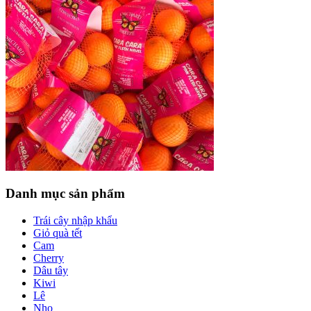
Danh mục sản phẩm
Trái cây nhập khẩu
Giỏ quà tết
Cam
Cherry
Dâu tây
Kiwi
Lê
Nho