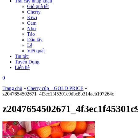
Trái cây nhập khẩu
Giỏ quà tết
Cherry
Kiwi
Cam
Nho
Táo
Dâu tây
Lê
Việt quất
Tin tức
Tuyển Dụng
Liên hệ
0
Trang chủ
»
Cherry cúp – GOLD PRICE
»
z2047654502671_4f3ec1f45301c9dbc8b314aeb197264c
z2047654502671_4f3ec1f45301c