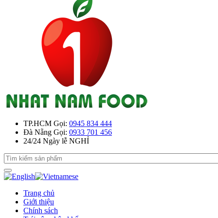
TP.HCM
Gọi:
0945 834 444
Đà Nẵng
Gọi:
0933 701 456
24/24
Ngày lễ NGHỈ
Trang chủ
Giới thiệu
Chính sách